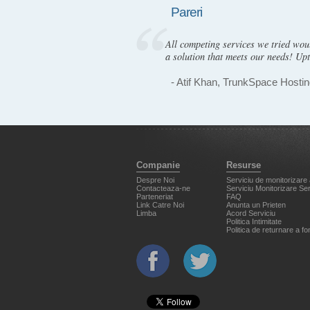
Pareri
All competing services we tried wou
a solution that meets our needs! Upt
- Atif Khan, TrunkSpace Hosti
Companie
Resurse
Despre Noi
Serviciu de monitorizare a
Contacteaza-ne
Serviciu Monitorizare Se
Parteneriat
FAQ
Link Catre Noi
Anunta un Prieten
Limba
Acord Serviciu
Politica Intimitate
Politica de returnare a fo