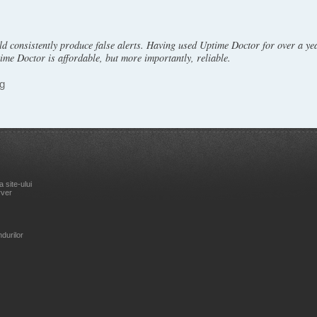
ld consistently produce false alerts. Having used Uptime Doctor for over a ye
ime Doctor is affordable, but more importantly, reliable.
ng
 site-ului
rver
ndurilor