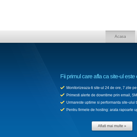
Acasa
Fii primul care afla ca site-ul este
Monitorizeaza-ti site-ul 24 de ore, 7 zile 
Primesti alerte de downtime prin email, SMS
Urmareste uptime si performanta site-ului t
Pentru firmele de hosting: arata rapoarte up
Aflati mai multe »