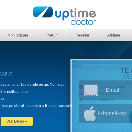
Monitorizare
Preturi
Reseller
Affiliate
TE
 cazut.
D
pe saptamana, 365 de zile pe an. Non-stop!
Pagina nu poate fi afisata
Email
 si notificari push.
Pagina nu a fost gasita
au.
Timeout conexiune
time pe site-ul tau pentru a-ti creste vanzarile.
iPhone/iPad
Vezi Demo »