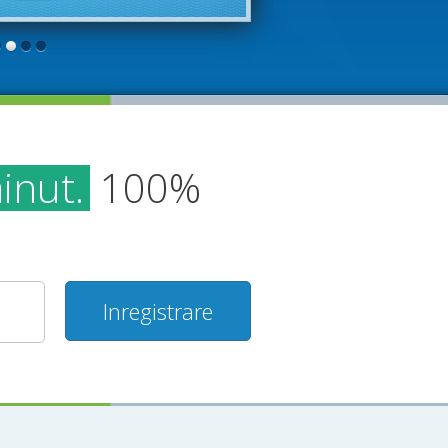
inut.
100%