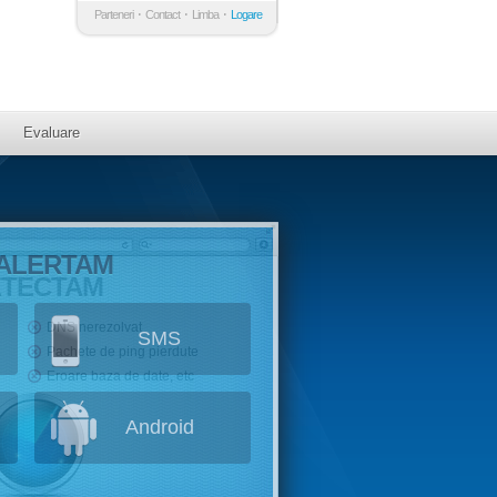
Parteneri
Contact
Limba
Logare
Evaluare
 ALERTAM
ETECTAM
DNS nerezolvat
SMS
Pachete de ping pierdute
Eroare baza de date, etc
Android