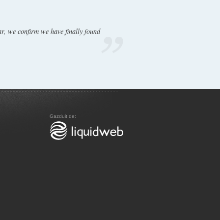
ar, we confirm we have finally found
Gazduit de: