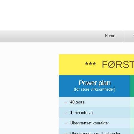
Home
FØRST
Power plan
(for store virksomheder)
40
tests
1
min interval
Ubegrænset kontakter
Ubegrænset e-mail advarsler