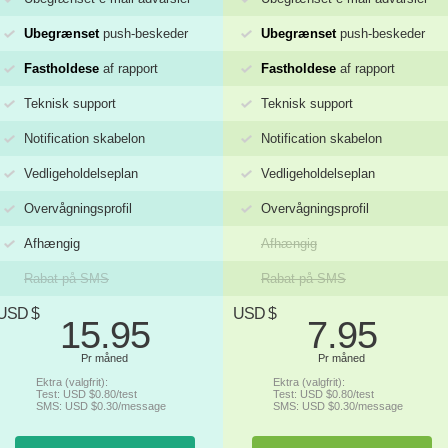
Ubegrænset
push-beskeder
Ubegrænset
push-beskeder
Fastholdese
af rapport
Fastholdese
af rapport
Teknisk support
Teknisk support
Notification skabelon
Notification skabelon
Vedligeholdelseplan
Vedligeholdelseplan
Overvågningsprofil
Overvågningsprofil
Afhængig
Afhængig
Rabat på SMS
Rabat på SMS
USD $
USD $
15.95
7.95
Pr måned
Pr måned
Ektra (valgfrit):
Ektra (valgfrit):
Test: USD $0.80/test
Test: USD $0.80/test
SMS: USD $0.30/message
SMS: USD $0.30/message