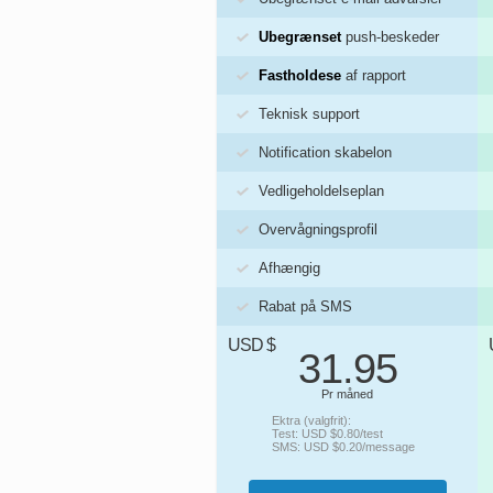
Ubegrænset
push-beskeder
Fastholdese
af rapport
Teknisk support
Notification skabelon
Vedligeholdelseplan
Overvågningsprofil
Afhængig
Rabat på SMS
USD $
31.95
Pr måned
Ektra (valgfrit):
Test: USD $0.80/test
SMS: USD $0.20/message