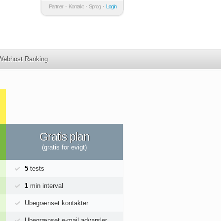
Partner
Kontakt
Sprog
Login
Webhost Ranking
Gratis plan
(gratis for evigt)
5
tests
1
min interval
Ubegrænset kontakter
Ubegrænset e-mail advarsler