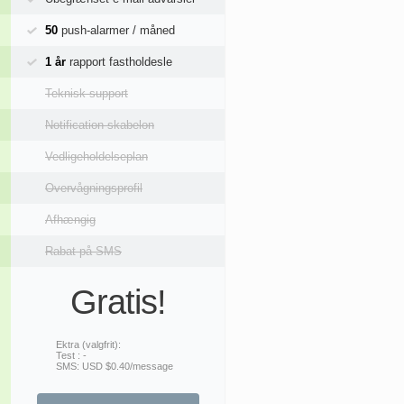
50
push-alarmer / måned
1 år
rapport fastholdesle
Teknisk support
Notification skabelon
Vedligeholdelseplan
Overvågningsprofil
Afhængig
Rabat på SMS
Gratis!
Ektra (valgfrit):
Test : -
SMS: USD $0.40/message