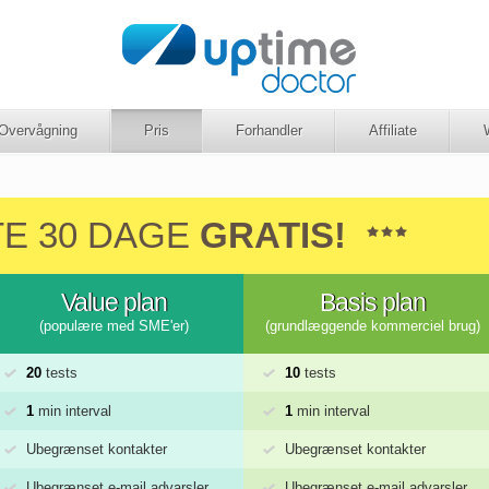
Overvågning
Pris
Forhandler
Affiliate
E 30 DAGE
GRATIS!
Value plan
Basis plan
(populære med SME'er)
(grundlæggende kommerciel brug)
20
tests
10
tests
1
min interval
1
min interval
Ubegrænset kontakter
Ubegrænset kontakter
Ubegrænset e-mail advarsler
Ubegrænset e-mail advarsler