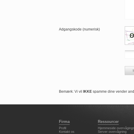
Adgangskode (numerisk)
Bemærk: Vi vil
IKKE
spamme dine vender and 
Firma
Ressourcer
Profil
Hjemmeside overvågings
Kontakt os
Server overvågning