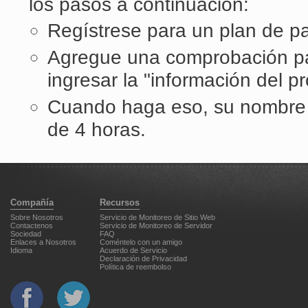
los pasos a continuación:
Regístrese para un plan de p
Agregue una comprobación par
ingresar la "información del p
Cuando haga eso, su nombre 
de 4 horas.
Compañía
Recursos
Sobre Nosotros
Servicio de Monitoreo de Sitio Web
Contactenos
Servicio de Monitoreo de Servidor
Sociedad
FAQ
Enlaces a Nosotros
Coméntelo con un amigo
Idioma
Acuerdo de Servicio
Declaración de Privacidad
Política de reembolso