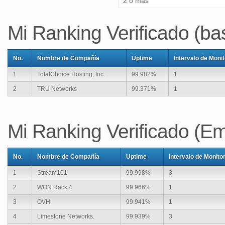
Mi Ranking Verificado (bas
No.
Nombre de Compañía
Uptime
Intervalo de Moni
1
TotalChoice Hosting, Inc.
99.982%
1
2
TRU Networks
99.371%
1
Mi Ranking Verificado (E
No.
Nombre de Compañía
Uptime
Intervalo de Monito
1
Stream101
99.998%
3
2
WON Rack 4
99.966%
1
3
OVH
99.941%
1
4
Limestone Networks.
99.939%
3