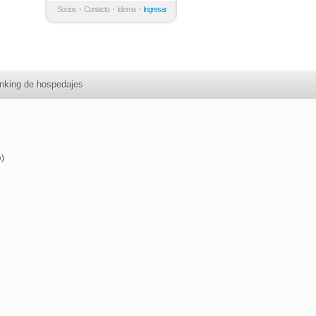
Socios
Contacto
Idioma
Ingresar
nking de hospedajes
o
)