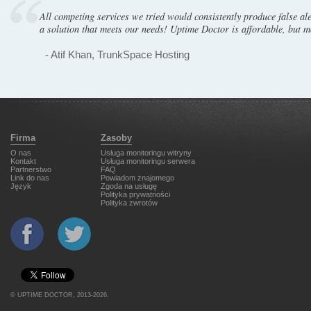
All competing services we tried would consistently produce false al
a solution that meets our needs! Uptime Doctor is affordable, but m
- Atif Khan, TrunkSpace Hosting
Firma
Zasoby
O nas
Usługa monitoringu witryny
Kontakt
Usługa monitoringu serwera
Partnerstwo
FAQ
Link do nas
Powiadom znajomego
Język
Zgoda na usługę
Polityka prywatności
Polityka zwrotów
©
UPTIME DOCTOR
, 2013-2026.