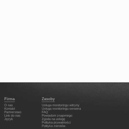
Firma
Zasoby
O nas
Usługa monitoringu witryny
Kontakt
Usługa monitoringu serwera
Partnerstwo
FAQ
Link do nas
Powiadom znajomego
Język
Zgoda na usługę
Polityka prywatności
Polityka zwrotów