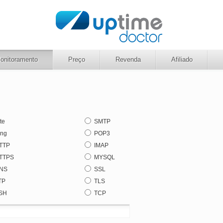
onitoramento
Preço
Revenda
Afiliado
ite
SMTP
ing
POP3
TTP
IMAP
TTPS
MYSQL
NS
SSL
TP
TLS
SH
TCP