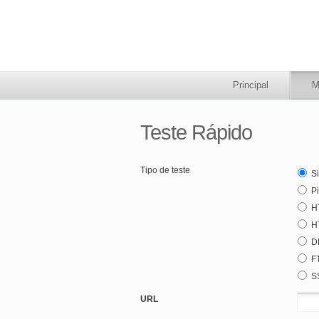
Principal
M
Teste Rápido
Tipo de teste
S
P
H
H
D
F
S
URL