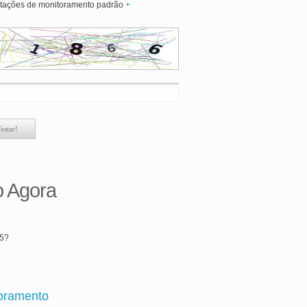
tações de monitoramento padrão
+
o Agora
65?
oramento