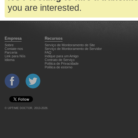
you are interested.
Empresa
Recursos
Sobre
Serviço de Monitoramento de Site
Contate-nos
Serviço de Monitoramento de Servidor
Parceria
FAQ
Link para Nós
Indique para um Amigo
Idioma
Contrato de Serviço
Política de Privacidade
Política de estorno
©
UPTIME DOCTOR
, 2013-2026.