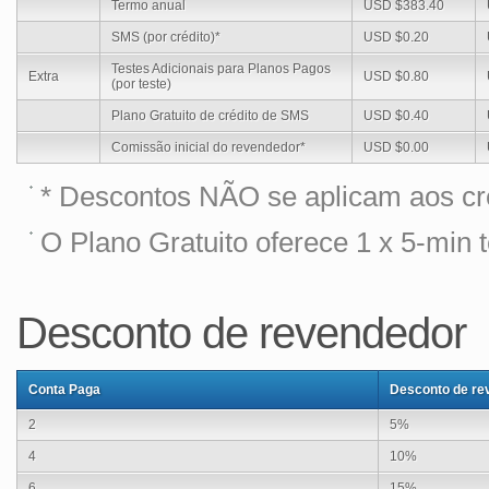
Termo anual
USD $383.40
SMS (por crédito)*
USD $0.20
Testes Adicionais para Planos Pagos
Extra
USD $0.80
(por teste)
Plano Gratuito de crédito de SMS
USD $0.40
Comissão inicial do revendedor*
USD $0.00
* Descontos NÃO se aplicam aos cré
O Plano Gratuito oferece 1 x 5-min t
Desconto de revendedor
Conta Paga
Desconto de re
2
5%
4
10%
6
15%