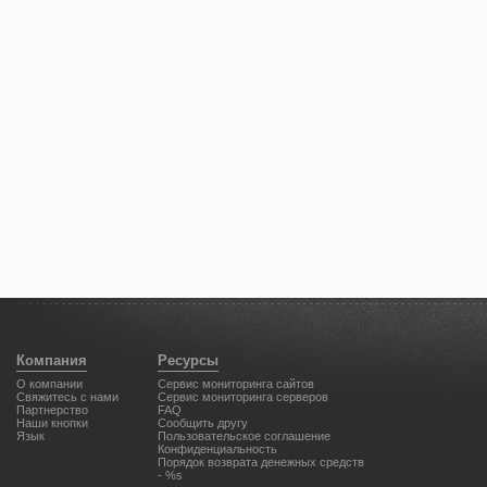
Компания
Ресурсы
О компании
Cервис мониторинга сайтов
Свяжитесь с нами
Сервис мониторинга серверов
Партнерство
FAQ
Наши кнопки
Сообщить другу
Язык
Пользовательское соглашение
Конфиденциальность
Порядок возврата денежных средств
- %s