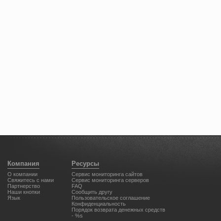
Компания
Ресурсы
О компании
Cервис мониторинга сайтов
Свяжитесь с нами
Сервис мониторинга серверов
Партнерство
FAQ
Наши кнопки
Сообщить другу
Язык
Пользовательское соглашение
Конфиденциальность
Порядок возврата денежных средств
- %s