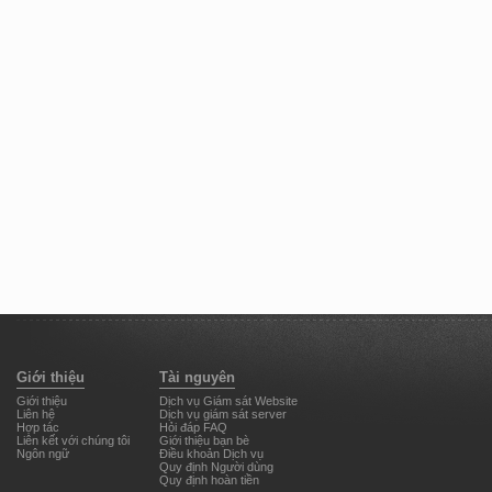
Giới thiệu
Tài nguyên
Giới thiệu
Dịch vụ Giám sát Website
Liên hệ
Dịch vụ giám sát server
Hợp tác
Hỏi đáp FAQ
Liên kết với chúng tôi
Giới thiệu bạn bè
Ngôn ngữ
Điều khoản Dịch vụ
Quy định Người dùng
Quy định hoàn tiền